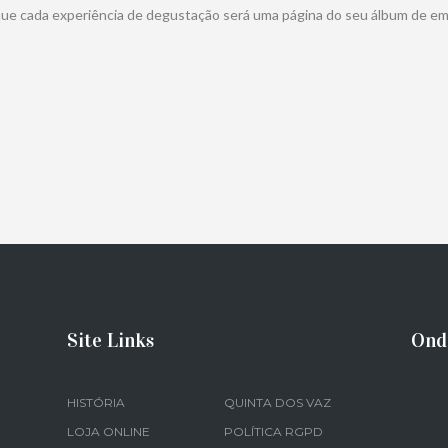
que cada experiência de degustação será uma página do seu álbum de e
Site Links
Ond
HISTÓRIA
QUINTA DOS VAZ
LOJA ONLINE
POLÍTICA RGPD