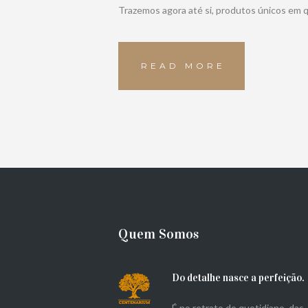
Trazemos agora até si, produtos únicos em 
READ MORE
Quem Somos
Do detalhe nasce a perfeição.
É no retrato do quotidiano, das