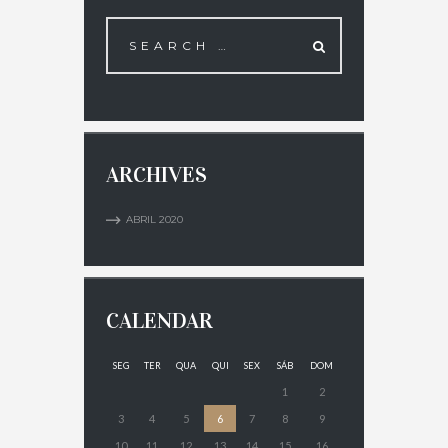
ARCHIVES
ABRIL
2020
CALENDAR
SEG
TER
QUA
QUI
SEX
SÁB
DOM
1
2
3
4
5
6
7
8
9
10
11
12
13
14
15
16