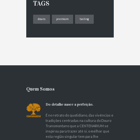
TAGS
douro
premium
tasting
Quem Somos
Do detalhe nasce a perfeição.
É no retrato do quotidiano, das vivências e
tradições centradas na cultura do Douro
Transmontano que a CENTENARIUM se
inspirou para trazer até si, o melhor que
esta região singular tem para lhe