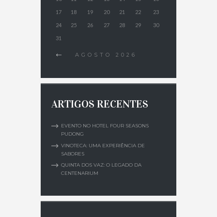
17
18
19
20
21
22
23
24
25
26
27
28
29
30
31
AGOSTO
2026
ARTIGOS RECENTES
EVENTO NO HOTEL FOUR SEASONS
PUDONG
VINOTECA: UMA EXPERIÊNCIA DE
SABORES
QUINTA DOS VAZ: O LEGADO DA
CENTENARIUM